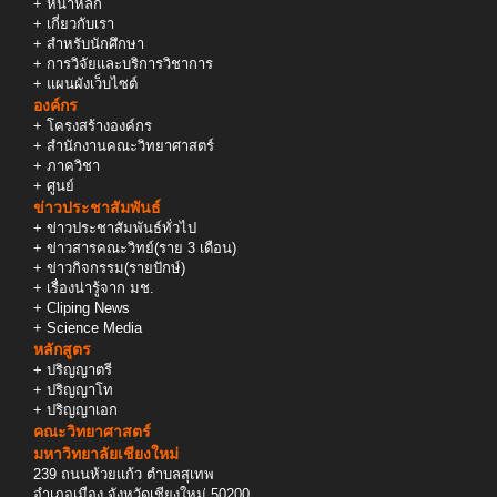
+
หน้าหลัก
+
เกี่ยวกับเรา
+
สำหรับนักศึกษา
+
การวิจัยและบริการวิชาการ
+
แผนผังเว็บไซต์
องค์กร
+
โครงสร้างองค์กร
+
สำนักงานคณะวิทยาศาสตร์
+
ภาควิชา
+
ศูนย์
ข่าวประชาสัมพันธ์
+
ข่าวประชาสัมพันธ์ทั่วไป
+
ข่าวสารคณะวิทย์(ราย 3 เดือน)
+
ข่าวกิจกรรม(รายปักษ์)
+
เรื่องน่ารู้จาก มช.
+
Cliping News
+
Science Media
หลักสูตร
+
ปริญญาตรี
+
ปริญญาโท
+
ปริญญาเอก
คณะวิทยาศาสตร์
มหาวิทยาลัยเชียงใหม่
239 ถนนห้วยแก้ว ตำบลสุเทพ
อำเภอเมือง จังหวัดเชียงใหม่ 50200