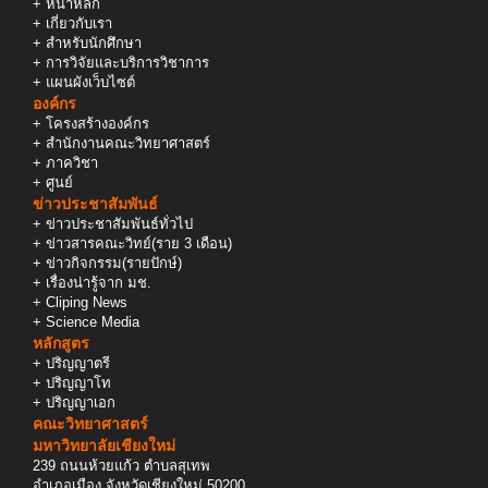
+
หน้าหลัก
+
เกี่ยวกับเรา
+
สำหรับนักศึกษา
+
การวิจัยและบริการวิชาการ
+
แผนผังเว็บไซต์
องค์กร
+
โครงสร้างองค์กร
+
สำนักงานคณะวิทยาศาสตร์
+
ภาควิชา
+
ศูนย์
ข่าวประชาสัมพันธ์
+
ข่าวประชาสัมพันธ์ทั่วไป
+
ข่าวสารคณะวิทย์(ราย 3 เดือน)
+
ข่าวกิจกรรม(รายปักษ์)
+
เรื่องน่ารู้จาก มช.
+
Cliping News
+
Science Media
หลักสูตร
+
ปริญญาตรี
+
ปริญญาโท
+
ปริญญาเอก
คณะวิทยาศาสตร์
มหาวิทยาลัยเชียงใหม่
239 ถนนห้วยแก้ว ตำบลสุเทพ
อำเภอเมือง จังหวัดเชียงใหม่ 50200