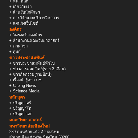
+
หน้าหลัก
+
เกี่ยวกับเรา
+
สำหรับนักศึกษา
+
การวิจัยและบริการวิชาการ
+
แผนผังเว็บไซต์
องค์กร
+
โครงสร้างองค์กร
+
สำนักงานคณะวิทยาศาสตร์
+
ภาควิชา
+
ศูนย์
ข่าวประชาสัมพันธ์
+
ข่าวประชาสัมพันธ์ทั่วไป
+
ข่าวสารคณะวิทย์(ราย 3 เดือน)
+
ข่าวกิจกรรม(รายปักษ์)
+
เรื่องน่ารู้จาก มช.
+
Cliping News
+
Science Media
หลักสูตร
+
ปริญญาตรี
+
ปริญญาโท
+
ปริญญาเอก
คณะวิทยาศาสตร์
มหาวิทยาลัยเชียงใหม่
239 ถนนห้วยแก้ว ตำบลสุเทพ
อำเภอเมือง จังหวัดเชียงใหม่ 50200