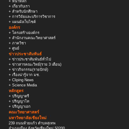
+
หน้าหลัก
+
เกี่ยวกับเรา
+
สำหรับนักศึกษา
+
การวิจัยและบริการวิชาการ
+
แผนผังเว็บไซต์
องค์กร
+
โครงสร้างองค์กร
+
สำนักงานคณะวิทยาศาสตร์
+
ภาควิชา
+
ศูนย์
ข่าวประชาสัมพันธ์
+
ข่าวประชาสัมพันธ์ทั่วไป
+
ข่าวสารคณะวิทย์(ราย 3 เดือน)
+
ข่าวกิจกรรม(รายปักษ์)
+
เรื่องน่ารู้จาก มช.
+
Cliping News
+
Science Media
หลักสูตร
+
ปริญญาตรี
+
ปริญญาโท
+
ปริญญาเอก
คณะวิทยาศาสตร์
มหาวิทยาลัยเชียงใหม่
239 ถนนห้วยแก้ว ตำบลสุเทพ
อำเภอเมือง จังหวัดเชียงใหม่ 50200