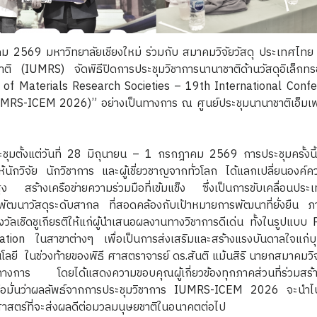
าวิทยาลัยเชียงใหม่ ร่วมกับ สมาคมวิจัยวัสดุ ประเทศไทย 
ชาติ (IUMRS) จัดพิธีปิดการประชุมวิชาการนานาชาติด้านวัสดุอิเล็กท
n of Materials Research Societies – 19th International Confe
MRS-ICEM 2026)” อย่างเป็นทางการ ณ ศูนย์ประชุมนานาชาติเอ็มเพ
ุมตั้งแต่วันที่ 28 มิถุนายน – 1 กรกฎาคม 2569 การประชุมครั้งนี้ถ
ห้นักวิจัย นักวิชาการ และผู้เชี่ยวชาญจากทั่วโลก ได้แลกเปลี่ยนองค์
้นสูง สร้างเครือข่ายความร่วมมือที่เข้มแข็ง ซึ่งเป็นการขับเคลื่อนประเ
ะพัฒนาวัสดุระดับสากล ที่สอดคล้องกับเป้าหมายการพัฒนาที่ยั่งยืน ภ
ลเชิดชูเกียรติให้แก่ผู้นำเสนอผลงานทางวิชาการดีเด่น ทั้งในรูปแบบ
on ในสาขาต่างๆ เพื่อเป็นการส่งเสริมและสร้างแรงบันดาลใจแก่บุ
ลยี ในช่วงท้ายของพิธี ศาสตราจารย์ ดร.สันติ แม้นสิริ นายกสมาคมวิจ
นทางการ โดยได้แสดงความขอบคุณผู้เกี่ยวข้องทุกภาคส่วนที่ร่วมสร้า
ะเชื่อมั่นว่าผลลัพธ์จากการประชุมวิชาการ IUMRS-ICEM 2026 จะนำไป
ศาสตร์ที่จะส่งผลดีต่อมวลมนุษยชาติในอนาคตต่อไป