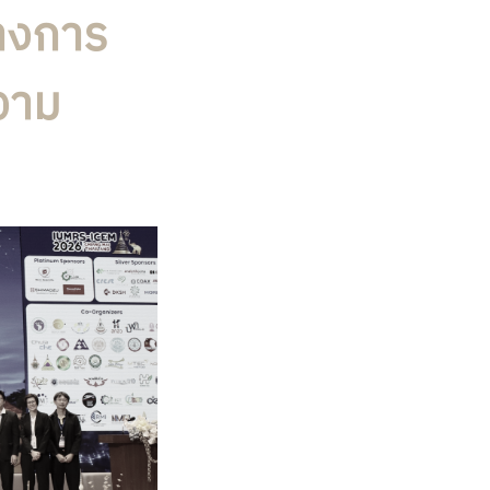
างการ
ความ