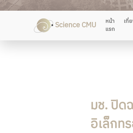
หน้า
เกี่
Science CMU
แรก
มช. ปิด
อิเล็กท