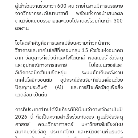
ผู้เข้าร่วมงานรวมกว่า 600 คน ภายในงานมีการบรรยาย
จากวิทยากรระดับนานาชาติ พร้อมทั้งการนำเสนอผล
งานวิจัยแบบบรรยายและแบบโปสเตอร์รวมกันกว่า 300
ผลงาน
ไฮไลต์สำคัญคือการแลกเปลี่ยนความก้าวหน้าทาง
วิชาการและเทคโนโลยีที่ครอบคลุม 15 หัวข้อแห่งอนาคต
อาทิ วัสดุสารกึ่งตัวนำและโฟโตนิกส์ พอลิเมอร์ ชีววัสดุ
และอุปกรณ์ทางการแพทย์ ไบโอเซนเซอร์และ
อิเล็กทรอนิกส์แบบยืดหยุ่น ระบบกักเก็บพลังงาน
เทคโนโลยีควอนตัม อุปกรณ์อัจฉริยะที่ขับเคลื่อนด้วย
ปัญญาประดิษฐ์ (AI) และการรีไซเคิลวัสดุเพื่อสิ่ง
แวดล้อม เป็นต้น
การที่ประเทศไทยได้รับเกียรติให้เป็นเจ้าภาพจัดงานในปี
2026 นี้ ถือเป็นความสำเร็จร่วมกันของ ศูนย์วิจัยวัสดุ
ศาสตร์ คณะวิทยาศาสตร์ มหาวิทยาลัยเชียงใหม่
สมาคมวิจัยวัสดุ ประเทศไทย และหน่วยงานพันธมิตร