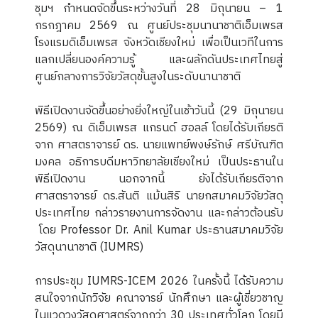
ชุมฯ กำหนดจัดขึ้นระหว่างวันที่ 28 มิถุนายน – 1
กรกฎาคม 2569 ณ ศูนย์ประชุมนานาชาติเอ็มเพรส
โรงแรมดิเอ็มเพรส จังหวัดเชียงใหม่ เพื่อเป็นเวทีในการ
แลกเปลี่ยนองค์ความรู้ และผลักดันประเทศไทยสู่
ศูนย์กลางการวิจัยวัสดุขั้นสูงในระดับนานาชาติ
พิธีเปิดงานจัดขึ้นอย่างยิ่งใหญ่ในเช้าวันนี้ (29 มิถุนายน
2569) ณ ดิเอ็มเพรส แกรนด์ ฮอลล์ โดยได้รับเกียรติ
จาก ศาสตราจารย์ ดร. นายแพทย์พงษ์รักษ์ ศรีบัณฑิต
มงคล อธิการบดีมหาวิทยาลัยเชียงใหม่ เป็นประธานใน
พิธีเปิดงาน นอกจากนี้ ยังได้รับเกียรติจาก
ศาสตราจารย์ ดร.สันติ แม้นสิริ นายกสมาคมวิจัยวัสดุ
ประเทศไทย กล่าวรายงานการจัดงาน และกล่าวต้อนรับ
โดย Professor Dr. Anil Kumar ประธานสมาคมวิจัย
วัสดุนานาชาติ (IUMRS)
การประชุม IUMRS-ICEM 2026 ในครั้งนี้ ได้รับความ
สนใจจากนักวิจัย คณาจารย์ นักศึกษา และผู้เชี่ยวชาญ
ในแวดวงวัสดุศาสตร์จากกว่า 30 ประเทศทั่วโลก โดยมี