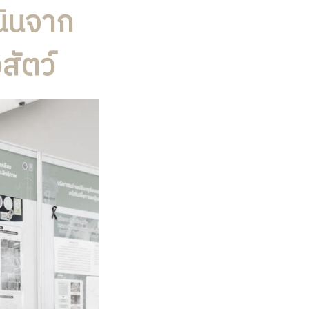
นินจาก
สัตว์