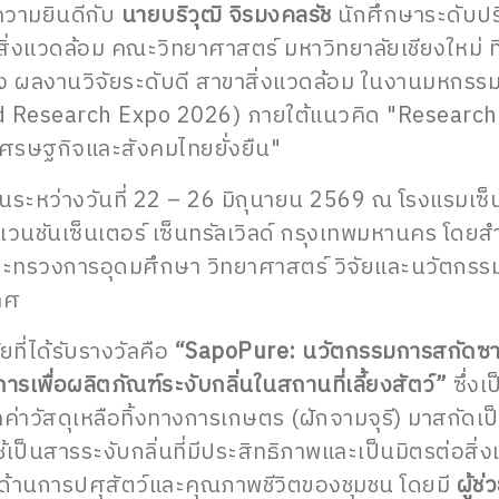
ยินดีกับ
นายบริวุฒิ จิรมงคลรัช
นักศึกษาระดับป
สิ่งแวดล้อม คณะวิทยาศาสตร์ มหาวิทยาลัยเชียงใหม่ ท
 ผลงานวิจัยระดับดี สาขาสิ่งแวดล้อม ในงานมหกรรมง
 Research Expo 2026) ภายใต้แนวคิด "Research
์เศรษฐกิจและสังคมไทยยั่งยืน"
ึ้นระหว่างวันที่ 22 – 26 มิถุนายน 2569 ณ โรงแรมเซ
ชันเซ็นเตอร์ เซ็นทรัลเวิลด์ กรุงเทพมหานคร โดยส
กระทรวงการอุดมศึกษา วิทยาศาสตร์ วิจัยและนวัตกรรม
เทศ
ที่ได้รับรางวัลคือ
“SapoPure: นวัตกรรมการสกัดซา
การเพื่อผลิตภัณฑ์ระงับกลิ่นในสถานที่เลี้ยงสัตว์”
ซึ่งเ
มูลค่าวัสดุเหลือทิ้งทางการเกษตร (ฝักจามจุรี) มาสกัด
ช้เป็นสารระงับกลิ่นที่มีประสิทธิภาพและเป็นมิตรต่อสิ
นด้านการปศุสัตว์และคุณภาพชีวิตของชุมชน โดยมี
ผู้ช