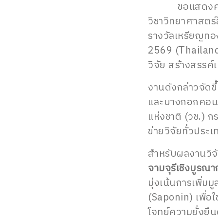
ขอแสดงความ
วิชาวิทยาศาสตร์
รางวัลเหรียญทอง
2569 (Thailand
วิจัย สร้างสรรค
งานดังกล่าวจัดข
และบางกอกคอนเวน
แห่งชาติ (วช.) 
ข่ายวิจัยทั่วประ
สำหรับผลงานวิจัย
จามจุรีเชิงบูรณา
มุ่งเน้นการเพิ่ม
(Saponin) เพื่อใ
โจทย์ความยั่งยื