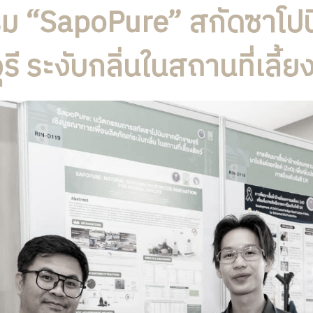
ม “SapoPure” สกัดซาโป
รี ระงับกลิ่นในสถานที่เลี้ยง