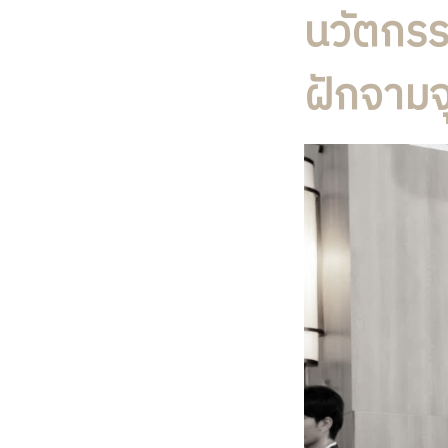
นวัตกรร
ฝักจามจุ