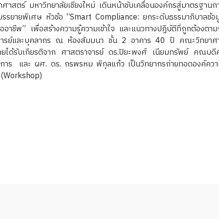
วิทยาลัยเชียงใหม่ เดินหน้าขับเคลื่อนองค์กรสู่มาตรฐานการบร
บรรยายพิเศษ หัวข้อ “Smart Compliance: ยกระดับธรรมาภิบาลข้อ
อาชีพ” เพื่อสร้างความรู้ความเข้าใจ และแนวทางปฏิบัติที่ถูกต้องตา
ารย์และบุคลากร ณ ห้องสัมมนา ชั้น 2 อาคาร 40 ปี คณะวิทยาศาสต
้รับเกียรติจาก ศาสตราจารย์ ดร.ปิยะพงศ์ เนียมทรัพย์ คณบดี
งการ และ ผศ. ดร. กรพรหม พิกุลแก้ว เป็นวิทยากรถ่ายทอดองค์ควา
ร (Workshop)