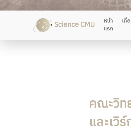
หน้า
เกี่
Science CMU
แรก
คณะวิทย
และเวิร