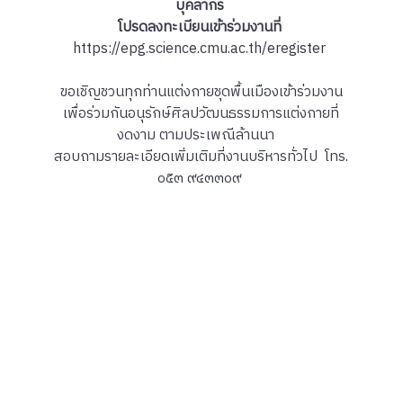
บุคลากร
โปรดลงทะเบียนเข้าร่วมงานที่
https://epg.science.cmu.ac.th/eregister
ขอเชิญชวนทุกท่านแต่งกายชุดพื้นเมืองเข้าร่วมงาน
เพื่อร่วมกันอนุรักษ์ศิลปวัฒนธรรมการแต่งกายที่
งดงาม ตามประเพณีล้านนา
สอบถามรายละเอียดเพิ่มเติมที่งานบริหารทั่วไป โทร.
๐๕๓ ๙๔๓๓๐๙