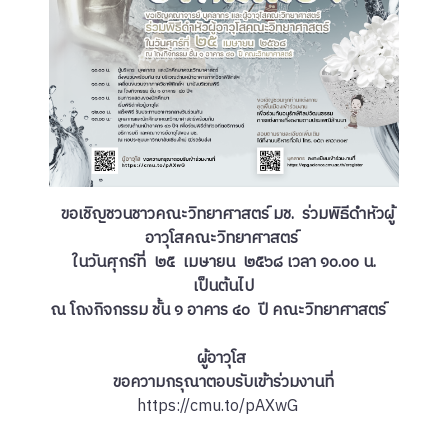
ขอเชิญชวนชาวคณะวิทยาศาสตร์ มช. ร่วมพิธีดำหัวผู้
อาวุโสคณะวิทยาศาสตร์
ในวันศุกร์ที่ ๒๕ เมษายน ๒๕๖๘ เวลา ๑๐.๐๐ น.
เป็นต้นไป
ณ โถงกิจกรรม ชั้น ๑ อาคาร ๔๐ ปี คณะวิทยาศาสตร์
ผู้อาวุโส
ขอความกรุณาตอบรับเข้าร่วมงานที่
https://cmu.to/pAXwG