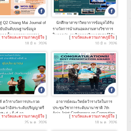
ู่ Q2 Chiang Mai Journal of
นักศึกษาสาขาวิทยาการข้อมูลได้รับ
ยับอันดับบนฐานข้อมูล
รางวัลการนำเสนอผลงานทางวิชาการ
อกย้ำมาตรฐานวารสาร
ในการประชุมวิชาการวิทยาศาสตร์วิจัย
[
รางวัลและความภาคภูมิใจ
]
[
รางวัลและความภาคภูมิใจ
]
ดับนานาชาติ
ครั้งที่ 17
18 มิ.ย. 2026
10 มิ.ย. 2026
กส์ คว้ารางวัลการประกวด
อาจารย์คณะวิทย์คว้ารางวัลในการ
นคว้าอิสระระดับปริญญาตรี
ประชุมวิชาการระดับนานาชาติ 7th
Asia Joint Conference on Computing
ิกส์ ครั้งที่ 18
[
รางวัลและความภาคภูมิใจ
]
[
รางวัลและความภาคภูมิใจ
]
and Electrical Technologies
25 พ.ค. 2026
18 พ.ค. 2026