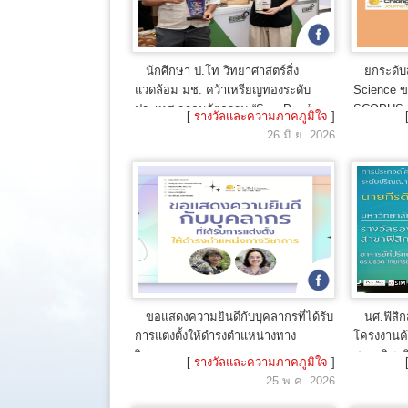
นักศึกษา ป.โท วิทยาศาสตร์สิ่ง
ยกระดับส
แวดล้อม มช. คว้าเหรียญทองระดับ
Science ข
ประเทศ จากนวัตกรรม “SapoPure”
SCOPUS ต
[
รางวัลและความภาคภูมิใจ
]
สกัดซาโปนินจากฝักจามจุรี ระงับกลิ่น
วิชาการระ
26 มิ.ย. 2026
ในสถานที่เลี้ยงสัตว์
ขอแสดงความยินดีกับบุคลากรที่ได้รับ
นศ.ฟิสิ
การแต่งตั้งให้ดำรงตำแหน่างทาง
โครงงานค้
วิชาการ
สาขาวิชาฟิส
[
รางวัลและความภาคภูมิใจ
]
25 พ.ค. 2026