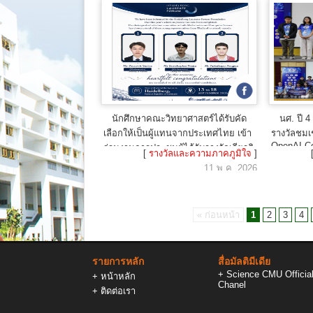
นักศึกษาคณะวิทยาศาสตร์ได้รับคัด
นศ. ปี 4
เลือกให้เป็นผู้แทนจากประเทศไทย เข้า
รางวัลชมเ
OpenAI C
ร่วมงานการประชุมผู้ได้รับรางวัลเกียรติ
[
รางวัลและความภาคภูมิใจ
]
รับรางวัล
ยศแห่งไฮเดลเบิร์ก
11 พ.ค. 2026
« ก่อนหน้า
1
2
3
4
รายการหลัก
สื่อมัลติมีเดีย
+
Science CMU Officia
+
หน้าหลัก
Chanel
+
ติดต่อเรา