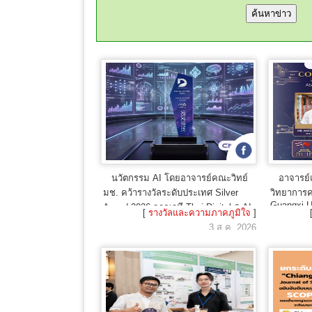
นวัตกรรม AI โดยอาจารย์คณะวิทย์
อาจารย์
มช. คว้ารางวัลระดับประเทศ Silver
วิทยาการค
Guangxi U
Award 2026 จากเวที Thai Digital & AI
[
รางวัลและความภาคภูมิใจ
]
Study Ca
Award
3 ส.ค. 2026