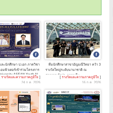
และนักศึกษา ป.เอก ภาควิชา
ทีมนักศึกษาสาขาอัญมณีวิทยา คว้า 3
อมพิวเตอร์เข้าร่วมโครงการ
รางวัลใหญ่ระดับนานาชาติ ณ
niversity ASEAN Youth AI
สาธารณรัฐประชาชนจีน
[
รางวัลและความภาคภูมิใจ
]
[
รางวัลและความภาคภูมิใจ
]
mp
24 ก.ค. 2026
16 ก.ค. 2026