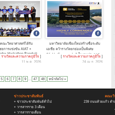
 คณะวิทยาศาสตร์ได้รับ
มหาวิทยาลัยเชียงใหม่สร้างชื่อระดับ
ชยการแข่งขัน AIAT ×
เอเชีย คว้ารางวัลยกย่องเป็นพิเศษ
odex Hackathon Bangkok
(Highly Commended) ในงานประกาศ
[
รางวัลและความภาคภูมิใจ
]
[
รางวัลและความภาคภูมิใจ
]
จาก รมว.อว.
ผลรางวัลระดับนานาชาติ THE Awards
11 พ.ค. 2026
24 เม.ย. 2026
Asia 2026
5
6
7
8
9
...
47
48
หน้าถัดไป »
ข่าวประชาสัมพันธ์
คณะวิ
l
+
ข่าวประชาสัมพันธ์ทั่วไป
239 ถนนห้วยแก้ว ตำบล
+
วารสารราย 3 เดือน
+
วารสารรายเดือน