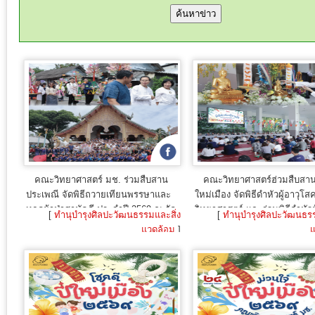
คณะวิทยาศาสตร์ มช. ร่วมสืบสาน
คณะวิทยาศาสตร์ฮ่วมสืบสานป๋
ประเพณี จัดพิธีถวายเทียนพรรษาและ
ใหม่เมือง จัดพิธีดำหัวผู้อาวุโ
ทอดผ้าป่าสามัคคี ประจำปี 2569 ณ วัด
วิทยาศาสตร์ และร่วมพิธีดำหัวผ
[
ทำนุบำรุงศิลปะวัฒนธรรมและสิ่ง
[
ทำนุบำรุงศิลปะวัฒนธรร
ออนหลวย
มช. ประจำปี 2569
แวดล้อม
]
แ
15 ก.ค. 2026
24 เม