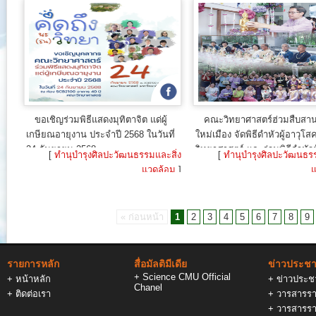
ขอเชิญร่วมพิธีแสดงมุทิตาจิต แด่ผู้
คณะวิทยาศาสตร์ฮ่วมสืบสานป๋
เกษียณอายุงาน ประจำปี 2568 ในวันที่
ใหม่เมือง จัดพิธีดำหัวผู้อาวุโ
24 กันยายน 2568
วิทยาศาสตร์ และร่วมพิธีดำหัวผ
[
ทำนุบำรุงศิลปะวัฒนธรรมและสิ่ง
[
ทำนุบำรุงศิลปะวัฒนธรร
มช. ประจำปี 2568
แวดล้อม
]
แ
27 ส.ค. 2025
25 เม
« ก่อนหน้า
1
2
3
4
5
6
7
8
9
รายการหลัก
สื่อมัลติมีเดีย
ข่าวประชาส
+
Science CMU Official
+
หน้าหลัก
+
ข่าวประชา
Chanel
+
ติดต่อเรา
+
วารสารรา
+
วารสารรา