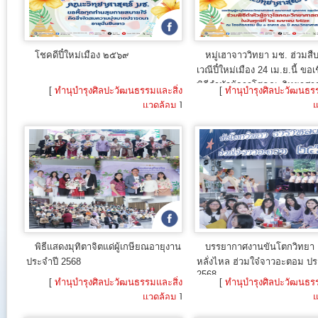
โชคดีปี๋ใหม่เมือง ๒๕๖๙
หมู่เฮาจาววิทยา มช. ฮ่วมสื
เวณีปี๋ใหม่เมือง 24 เม.ย.นี้ ขอ
พิธีดำหัวผู้อาวุโสคณะวิทยาศา
[
ทำนุบำรุงศิลปะวัฒนธรรมและสิ่ง
[
ทำนุบำรุงศิลปะวัฒนธรร
แวดล้อม
]
แ
10 เม.ย. 2026
25 ม
พิธีแสดงมุทิตาจิตแด่ผู้เกษียณอายุงาน
บรรยากาศงานขันโตกวิทยา 
ประจำปี 2568
หลั่งไหล ฮ่วมใจ๋จาวอะตอม ปร
2568
[
ทำนุบำรุงศิลปะวัฒนธรรมและสิ่ง
[
ทำนุบำรุงศิลปะวัฒนธรร
แวดล้อม
]
แ
24 ก.ย. 2025
18 ก