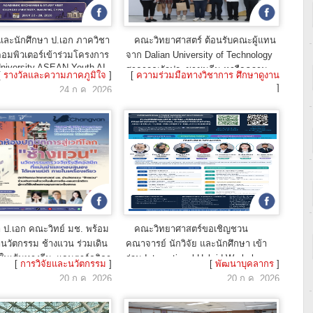
และนักศึกษา ป.เอก ภาควิชา
คณะวิทยาศาสตร์ ต้อนรับคณะผู้แทน
อมพิวเตอร์เข้าร่วมโครงการ
จาก Dalian University of Technology
niversity ASEAN Youth AI
สาธารณรัฐประชาชนจีน หารือความ
[
รางวัลและความภาคภูมิใจ
]
[
ความร่วมมือทางวิชาการ ศึกษาดูงาน
mp
ร่วมมือด้านงานวิจัยและเทคโนโลยีวัสดุ
]
24 ก.ค. 2026
23 ก.ค. 2026
า ป.เอก คณะวิทย์ มช. พร้อม
คณะวิทยาศาสตร์ขอเชิญชวน
ำนวัตกรรม ช้างแวน ร่วมเดิน
คณาจารย์ นักวิจัย และนักศึกษา เข้า
นเส้นทางจีน–แอนตาร์กติกา
ร่วม International Hybrid Workshop on
[
การวิจัยและนวัตกรรม
]
[
พัฒนาบุคลากร
]
Porous Materials-2026
ิมพ์ผลงานคุณภาพระดับสากล
20 ก.ค. 2026
20 ก.ค. 2026