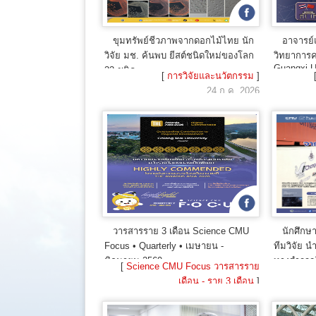
ขุมทรัพย์ชีวภาพจากดอกไม้ไทย นัก
อาจารย์
วิจัย มช. ค้นพบ ยีสต์ชนิดใหม่ของโลก
วิทยาการค
Guangxi U
33 ชนิด
[
การวิจัยและนวัตกรรม
]
Study Ca
24 ก.ค. 2026
วารสารราย 3 เดือน Science CMU
นักศึกษ
Focus • Quarterly • เมษายน -
ทีมวิจัย น
มิถุนายน 2569
ทางสำรวจใ
[
Science CMU Focus วารสารราย
สู่การตีพ
เดือน - ราย 3 เดือน
]
21 ก.ค. 2026