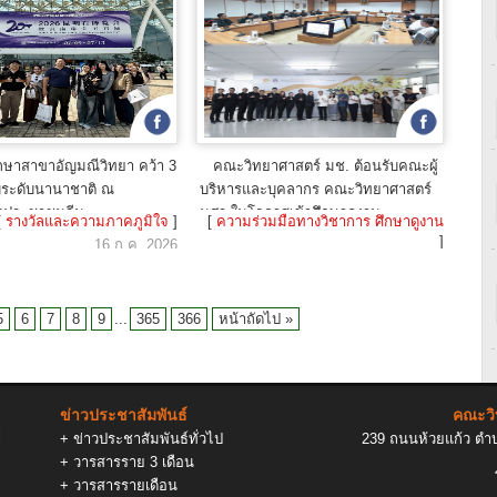
ึกษาสาขาอัญมณีวิทยา คว้า 3
คณะวิทยาศาสตร์ มช. ต้อนรับคณะผู้
่ระดับนานาชาติ ณ
บริหารและบุคลากร คณะวิทยาศาสตร์
ฐประชาชนจีน
มศว ในโอกาสเข้าศึกษาดูงาน
[
รางวัลและความภาคภูมิใจ
]
[
ความร่วมมือทางวิชาการ ศึกษาดูงาน
]
16 ก.ค. 2026
15 ก.ค. 2026
5
6
7
8
9
...
365
366
หน้าถัดไป »
ข่าวประชาสัมพันธ์
คณะวิ
l
+
ข่าวประชาสัมพันธ์ทั่วไป
239 ถนนห้วยแก้ว ตำบล
+
วารสารราย 3 เดือน
+
วารสารรายเดือน