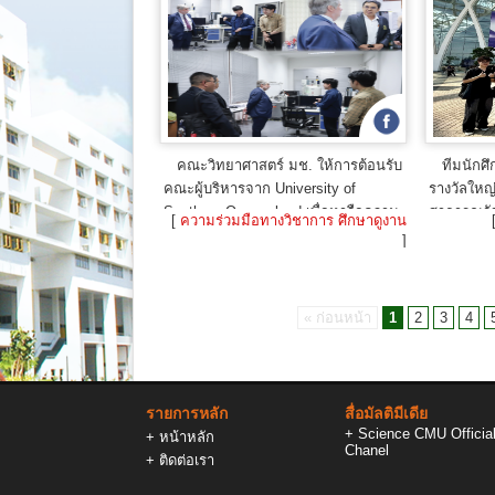
คณะวิทยาศาสตร์ มช. ให้การต้อนรับ
ทีมนักศ
คณะผู้บริหารจาก University of
รางวัลใหญ
Southern Queensland เพื่อหารือความ
สาธารณรั
[
ความร่วมมือทางวิชาการ ศึกษาดูงาน
ร่วมมือทางวิชาการและเยี่ยมชมห้อง
]
ปฏิบัติการ
17 ก.ค. 2026
« ก่อนหน้า
1
2
3
4
รายการหลัก
สื่อมัลติมีเดีย
+
Science CMU Officia
+
หน้าหลัก
Chanel
+
ติดต่อเรา