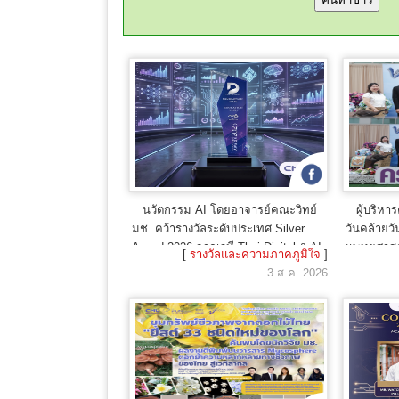
นวัตกรรม AI โดยอาจารย์คณะวิทย์
ผู้บริห
มช. คว้ารางวัลระดับประเทศ Silver
วันคล้าย
Award 2026 จากเวที Thai Digital & AI
แพทยศาสต
[
รางวัลและความภาคภูมิใจ
]
Award
3 ส.ค. 2026