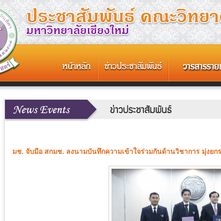
มช. จับมือ สกมช. ลงนามบันทึกความเข้าใจร่วมกันด้านวิชาการ มุ่งย