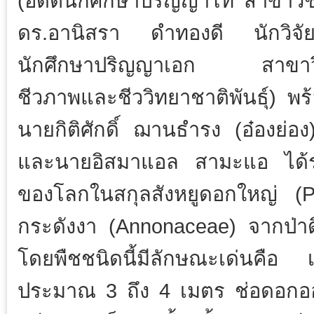
(อดีตนักศึกษาปริญญาโท สาขาวิ
ดร.อานิสรา ดำทองดี นักวิจั
นักศึกษาปริญญาเอก สาขาว
ชีวภาพและชีววิทยาชาติพันธุ์) พร้อ
นายกิติศักดิ์ ฌานธำรง (อ๋องย่
และนายอิสมาแอล สามะแอ ได้ร่
ของโลกในสกุลสังหยูดอกใหญ่ (P
กระดังงา (Annonaceae) จากป่าดิ
โดยพืชชนิดนี้มีลักษณะเด่นคือ 
ประมาณ 3 ถึง 4 เมตร ช่อดอกออ