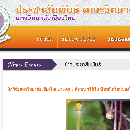
นักวิจัยมหาวิทยาลัยเชียงใหม่และคณะ ค้นพบ รุจิสิริน พืชชนิดใหม