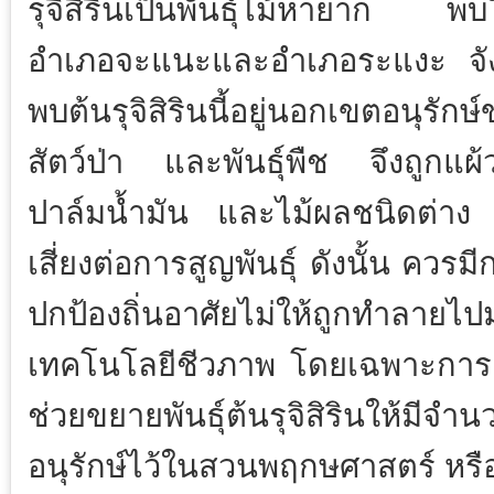
รุจิสิรินเป็นพันธุ์ไม้หายาก พบ
อำเภอจะแนะและอำเภอระแงะ จังห
พบต้นรุจิสิรินนี้อยู่นอกเขตอนุรั
สัตว์ป่า และพันธุ์พืช จึงถูกแผ้
ปาล์มน้ำมัน และไม้ผลชนิดต่าง ๆ
เสี่ยงต่อการสูญพันธุ์ ดังนั้น ควรม
ปกป้องถิ่นอาศัยไม่ให้ถูกทำล
เทคโนโลยีชีวภาพ โดยเฉพาะการเพาะเ
ช่วยขยายพันธุ์ต้นรุจิสิรินให้มี
อนุรักษ์ไว้ในสวนพฤกษศาสตร์ หรื