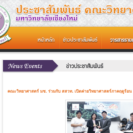
คณะวิทยาศาสตร์ มช. ร่วมกับ สสวท. เปิดค่ายวิทยาศาสตร์ภาคฤดูร้อน 