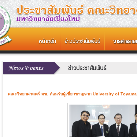
คณะวิทยาศาสตร์ มช. ต้อนรับผู้เชี่ยวชาญจาก University of Toyama ญ