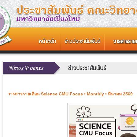
วารสารรายเดือน Science CMU Focus • Monthly • มีนาคม 2569