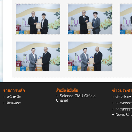
รายการหลัก
สื่อมัลติมีเดีย
ข่าวประชาส
+
Science CMU Official
+
หน้าหลัก
+
ข่าวประชา
Chanel
+
ติดต่อเรา
+
วารสารรา
+
วารสารรา
+
News Cli