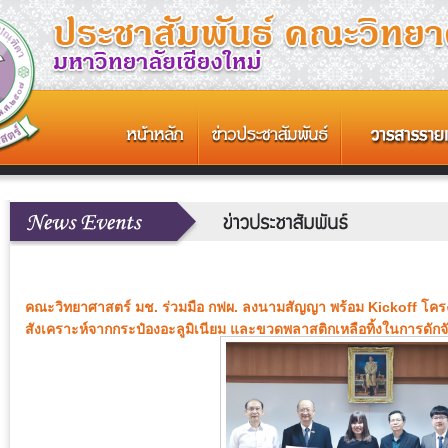
คณะวิทยาศาสตร์ มช. ร่วมมือ กฟผ. ลงนามสัญญา พร้อม Kickoff โครงก
สังเคราะห์จากกระป๋องอะลูมิเนียม และขวดพลาสติกเหลือทิ้งในการดัก