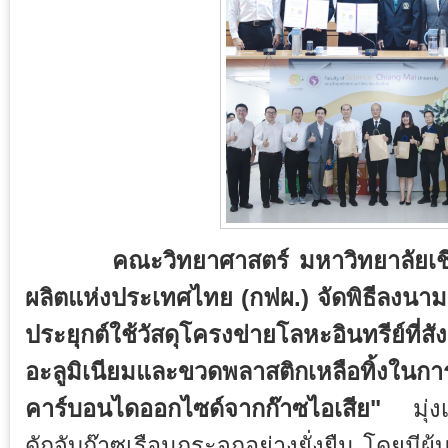
คณะวิทยาศาสตร์ มหาวิทยาลัยเชียงใ
ผลิตแห่งประเทศไทย (กฟผ.) จัดพิธีลงน
ประยุกต์ใช้วัสดุโครงข่ายโลหะอินทรีย์ที่ส
อะลูมิเนียมและขวดพลาสติกเหลือทิ้งในการ
คาร์บอนไดออกไซด์จากก๊าซไอเสีย"
มุ่งเน
ดักจับก๊าซเรือนกระจกอย่างยั่งยืน โดยมีผู