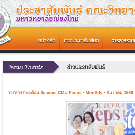
วารสารรายเดือน Science CMU Focus • Monthly • ธันวาคม 2568