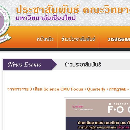
วารสารราย 3 เดือน Science CMU Focus • Quarterly • กรกฎาคม -