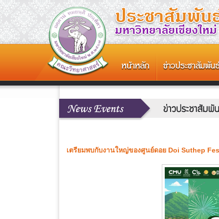
เตรียมพบกับงานใหญ่ของศูนย์ดอย Doi Suthep Fes