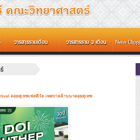
tival ดอยสุเทพเฟสติวัล เทศกาลล้านนาดอยสุเทพ