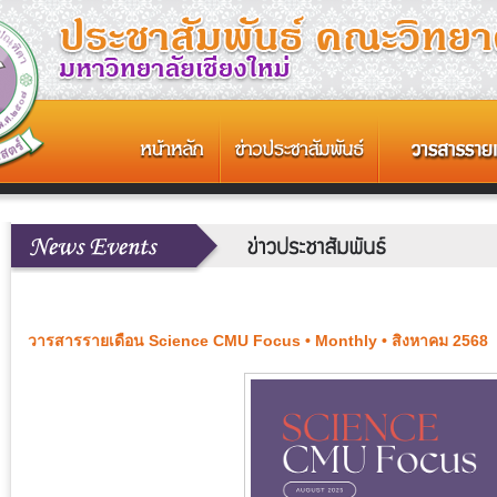
วารสารรายเดือน Science CMU Focus • Monthly • สิงหาคม 2568