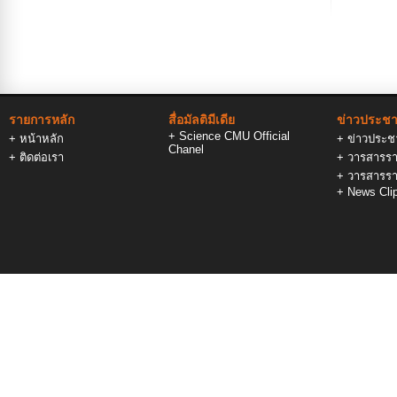
และพัสดุ
พ.ศ.2569
รายการหลัก
สื่อมัลติมีเดีย
ข่าวประชาส
+
Science CMU Official
+
หน้าหลัก
+
ข่าวประชา
Chanel
+
ติดต่อเรา
+
วารสารรา
+
วารสารรา
+
News Cli