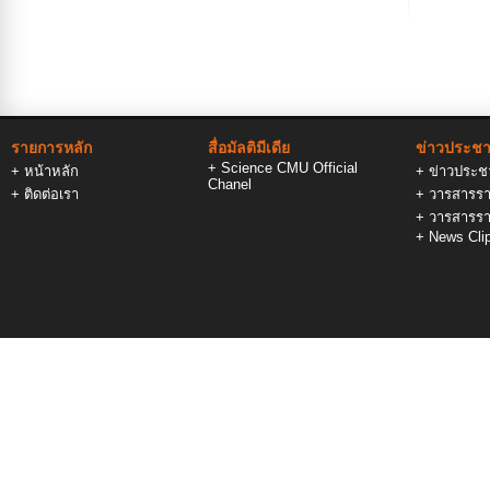
และพัสดุ
พ.ศ.2569
รายการหลัก
สื่อมัลติมีเดีย
ข่าวประชาส
+
Science CMU Official
+
หน้าหลัก
+
ข่าวประชา
Chanel
+
ติดต่อเรา
+
วารสารรา
+
วารสารรา
+
News Cli